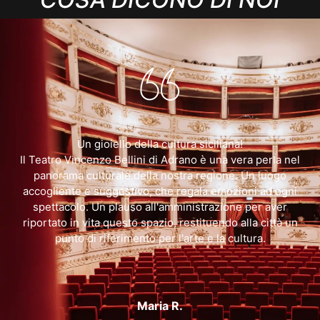
Un gioiello della cultura siciliana!
e
Il Teatro Vincenzo Bellini di Adrano è una vera perla nel
è
panorama culturale della nostra regione. Un luogo
n
accogliente e suggestivo, che regala emozioni ad ogni
spettacolo. Un plauso all'amministrazione per aver
riportato in vita questo spazio, restituendo alla città un
punto di riferimento per l'arte e la cultura.
Maria R.