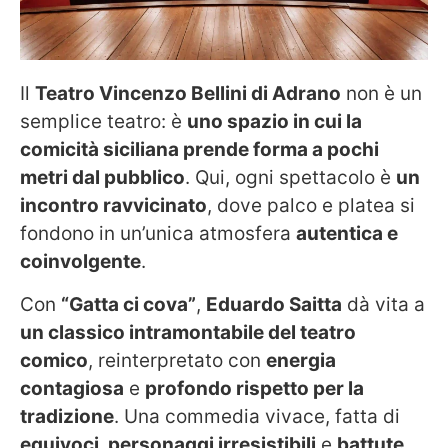
Il
Teatro Vincenzo Bellini di Adrano
non è un
semplice teatro: è
uno spazio in cui la
comicità siciliana prende forma a pochi
metri dal pubblico
. Qui, ogni spettacolo è
un
incontro ravvicinato
, dove palco e platea si
fondono in un’unica atmosfera
autentica e
coinvolgente
.
Con
“Gatta ci cova”
,
Eduardo Saitta
dà vita a
un classico intramontabile del teatro
comico
, reinterpretato con
energia
contagiosa
e
profondo rispetto per la
tradizione
. Una commedia vivace, fatta di
equivoci, personaggi irresistibili
e
battute