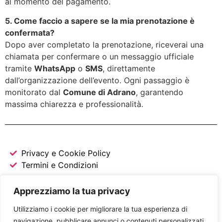
al momento del pagamento.
5. Come faccio a sapere se la mia prenotazione è
confermata?
Dopo aver completato la prenotazione, riceverai una
chiamata per confermare o un messaggio ufficiale
tramite
WhatsApp
o
SMS
, direttamente
dall’organizzazione dell’evento. Ogni passaggio è
monitorato dal
Comune di Adrano
, garantendo
massima chiarezza e professionalità.
Privacy e Cookie Policy
Termini e Condizioni
Comune di Adrano
Apprezziamo la tua privacy
Via Aurelio Spampinato, 28
Utilizziamo i cookie per migliorare la tua esperienza di
Codice fiscale: 80001490871
navigazione, pubblicare annunci o contenuti personalizzati