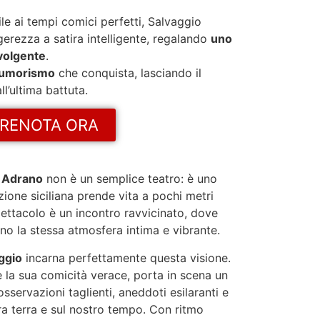
ile ai tempi comici perfetti, Salvaggio
erezza a satira intelligente, regalando
uno
volgente
.
e umorismo
che conquista, lasciando il
ll’ultima battuta.
RENOTA ORA
i Adrano
non è un semplice teatro: è uno
zione siciliana prende vita a pochi metri
spettacolo è un incontro ravvicinato, dove
no la stessa atmosfera intima e vibrante.
ggio
incarna perfettamente questa visione.
 la sua comicità verace, porta in scena un
sservazioni taglienti, aneddoti esilaranti e
stra terra e sul nostro tempo. Con ritmo