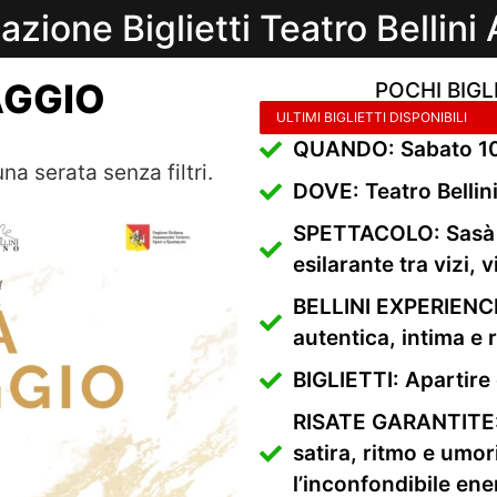
azione Biglietti Teatro Bellini
AGGIO
POCHI BIGL
ULTIMI BIGLIETTI DISPONIBILI
QUANDO: Sabato 10
na serata senza filtri.
DOVE: Teatro Bellin
SPETTACOLO: Sasà 
esilarante tra vizi,
BELLINI EXPERIENCE
autentica, intima e r
BIGLIETTI: Apartire 
RISATE GARANTITE: 
satira, ritmo e umor
l’inconfondibile ene