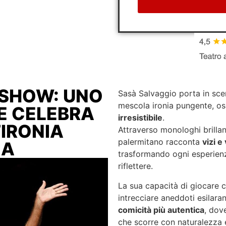
 SHOW: UNO
Sasà Salvaggio porta in sc
mescola ironia pungente, os
E CELEBRA
irresistibile
.
’IRONIA
Attraverso monologhi brillan
palermitano racconta
vizi e 
NA
trasformando ogni esperienz
riflettere.
La sua capacità di giocare c
intrecciare aneddoti esilara
comicità più autentica
, dov
che scorre con naturalezza 