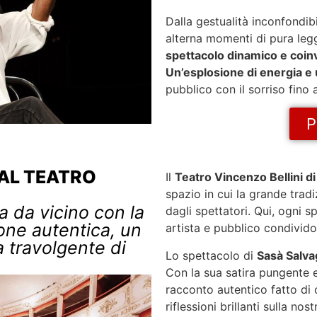
Dalla gestualità inconfondib
alterna momenti di pura legg
spettacolo dinamico e coin
Un’esplosione di energia 
pubblico con il sorriso fino a
P
AL TEATRO
Il
Teatro Vincenzo Bellini d
spazio in cui la grande tradi
ana da vicino con la
dagli spettatori. Qui, ogni 
one autentica, un
artista e pubblico condivido
a travolgente di
Lo spettacolo di
Sasà Salva
Con la sua satira pungente e
racconto autentico fatto di o
riflessioni brillanti sulla no