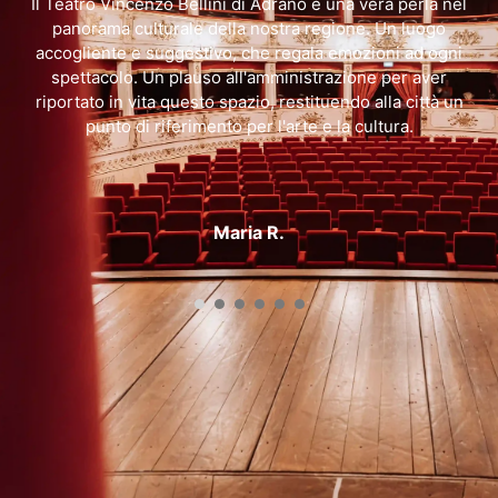
e
Il Teatro Vincenzo Bellini di Adrano è una vera perla nel
è
panorama culturale della nostra regione. Un luogo
n
accogliente e suggestivo, che regala emozioni ad ogni
spettacolo. Un plauso all'amministrazione per aver
riportato in vita questo spazio, restituendo alla città un
punto di riferimento per l'arte e la cultura.
Maria R.