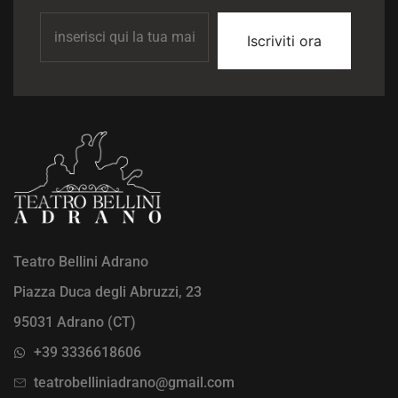
Iscriviti ora
Teatro Bellini Adrano
Piazza Duca degli Abruzzi, 23
95031 Adrano (CT)
+39 3336618606
teatrobelliniadrano@gmail.com