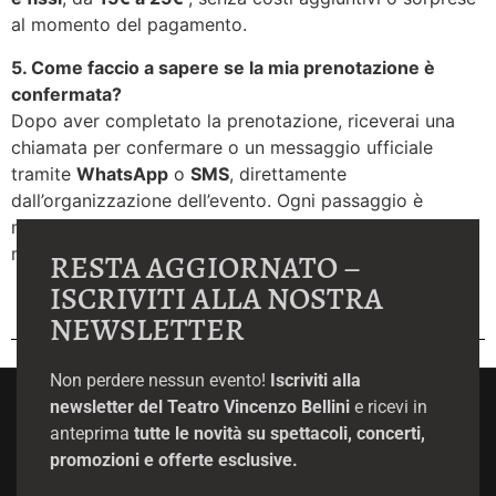
al momento del pagamento.
5. Come faccio a sapere se la mia prenotazione è
confermata?
Dopo aver completato la prenotazione, riceverai una
chiamata per confermare o un messaggio ufficiale
tramite
WhatsApp
o
SMS
, direttamente
dall’organizzazione dell’evento. Ogni passaggio è
monitorato dal
Comune di Adrano
, garantendo
massima chiarezza e professionalità.
RESTA AGGIORNATO –
ISCRIVITI ALLA NOSTRA
NEWSLETTER
Non perdere nessun evento!
Iscriviti alla
newsletter del Teatro Vincenzo Bellini
e ricevi in
anteprima
tutte le novità su spettacoli, concerti,
promozioni e offerte esclusive.