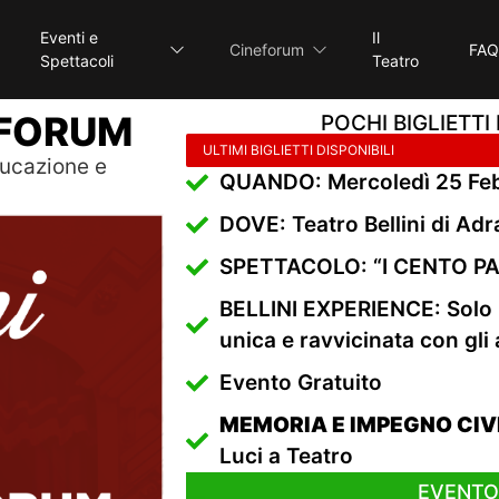
Eventi e
Il
Cineforum
FAQ
Spettacoli
Teatro
NEFORUM
POCHI BIGLIETTI
ULTIMI BIGLIETTI DISPONIBILI
ducazione e
QUANDO: Mercoledì 25 Feb
DOVE: Teatro Bellini di Ad
SPETTACOLO: “I CENTO PAS
BELLINI EXPERIENCE: Solo 
unica e ravvicinata con gli a
Evento Gratuito
MEMORIA E IMPEGNO CIVI
Luci a Teatro
EVENTO