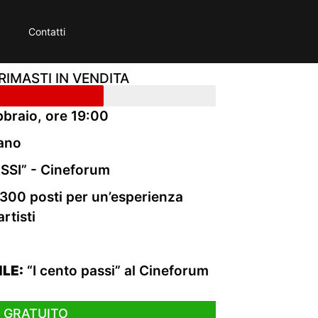
Contatti
 RIMASTI IN VENDITA
braio, ore 19:00
rano
SI” - Cineforum
300 posti per un’esperienza
rtisti
LE:
“I cento passi” al Cineforum
 GRATUITO