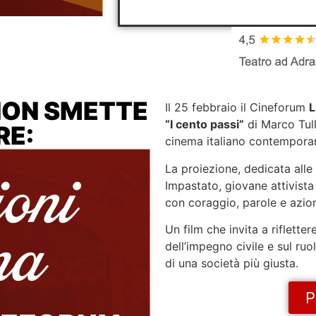
NON SMETTE
Il 25 febbraio il Cineforum
L
“I cento passi”
di Marco Tul
RE:
cinema italiano contempora
La proiezione, dedicata alle
Impastato, giovane attivista 
con coraggio, parole e azion
Un film che invita a rifletter
dell’impegno civile e sul ru
di una società più giusta.
P