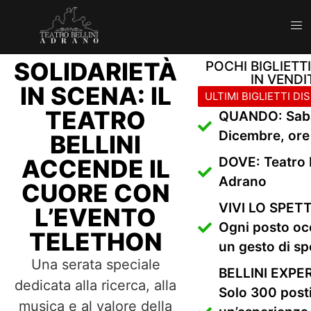
SOLIDARIETÀ
POCHI BIGLIETTI
IN VENDI
IN SCENA: IL
TEATRO
QUANDO: Sab
Dicembre, ore
BELLINI
ACCENDE IL
DOVE: Teatro B
Adrano
CUORE CON
VIVI LO SPET
L’EVENTO
Ogni posto oc
TELETHON
un gesto di s
Una serata speciale
BELLINI EXPE
dedicata alla ricerca, alla
Solo 300 posti
musica e al valore della