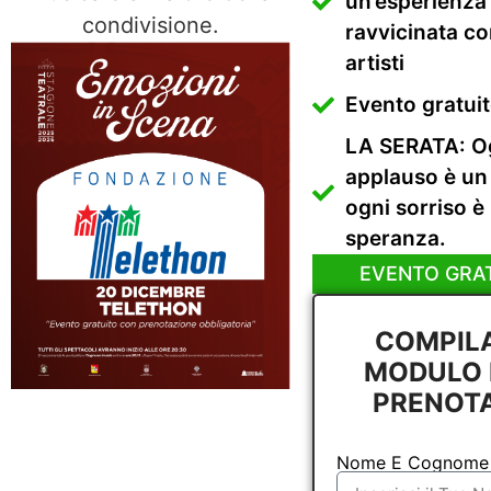
un’esperienza
condivisione.
ravvicinata co
artisti
Evento gratui
LA SERATA: O
applauso è un 
ogni sorriso è
speranza.
EVENTO GRA
COMPILA
MODULO 
PRENOT
Nome E Cognome