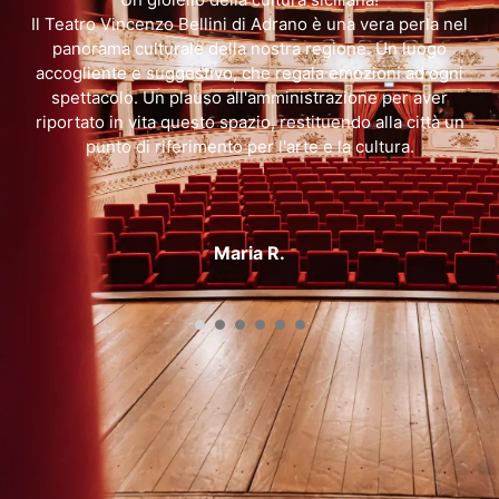
e
Il Teatro Vincenzo Bellini di Adrano è una vera perla nel
è
panorama culturale della nostra regione. Un luogo
n
accogliente e suggestivo, che regala emozioni ad ogni
spettacolo. Un plauso all'amministrazione per aver
riportato in vita questo spazio, restituendo alla città un
punto di riferimento per l'arte e la cultura.
Maria R.