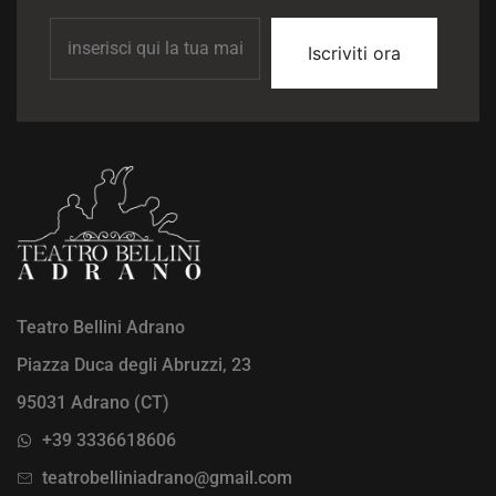
Iscriviti ora
Teatro Bellini Adrano
Piazza Duca degli Abruzzi, 23
95031 Adrano (CT)
+39 3336618606
teatrobelliniadrano@gmail.com