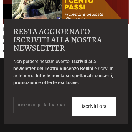
RESTA AGGIORNATO –
Il 25 febbraio il Cineforum Luci a Teatro propone la
proiezione del film “I cento passi” di Marco Tullio
ISCRIVITI ALLA NOSTRA
Giordana, un’opera fondamentale del cinema italiano
NEWSLETTER
contemporaneo.
Non perdere nessun evento!
Iscriviti alla
newsletter del Teatro Vincenzo Bellini
e ricevi in
anteprima
tutte le novità su spettacoli, concerti,
promozioni e offerte esclusive.
Iscriviti ora